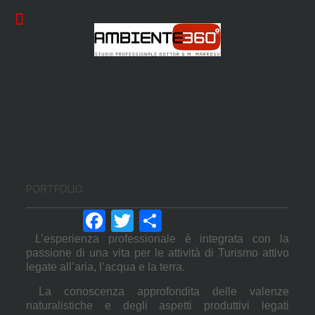
PORTFOLIO
Facebook
Twitter
Condividi
L’esperienza professionale è integrata con la
passione di una vita per le attività di Turismo attivo
legate all’aria, l’acqua e la terra.
La conoscenza approfondita delle valenze
naturalistiche e degli aspetti produttivi legati