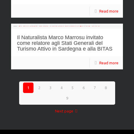
Read more
Il Naturalista Marco Marrosu invitato
come relatore agli Stati Generali del
Turismo Attivo in Sardegna e alla BITAS
Read more
1
2
3
4
5
6
7
8
9
Next page